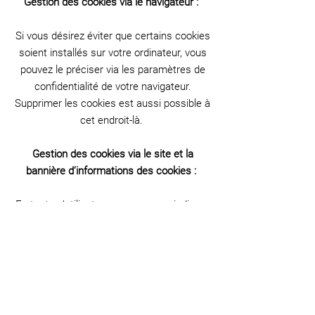
Gestion des cookies via le navigateur :
Si vous désirez éviter que certains cookies
soient installés sur votre ordinateur, vous
pouvez le préciser via les paramètres de
confidentialité de votre navigateur.
Supprimer les cookies est aussi possible à
cet endroit-là.
Gestion des cookies via le site et la
bannière d’informations des cookies :
En tant qu’utilisateur, vous pouvez indiquer
vous-même si vous voulez accepter
uniquement les cookies essentiels ou
d’autres cookies également (comme les
cookies marketing…). Vous pouvez le faire
en cliquant sur l’un des 2 boutons ci-
dessous sur le site dans la bannière des